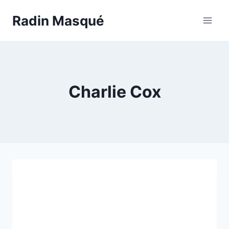
Aller
Radin Masqué
au
contenu
Charlie Cox