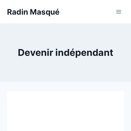
Aller
Radin Masqué
au
contenu
Devenir indépendant