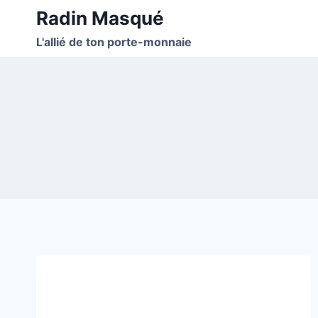
Aller
Radin Masqué
au
L'allié de ton porte-monnaie
contenu