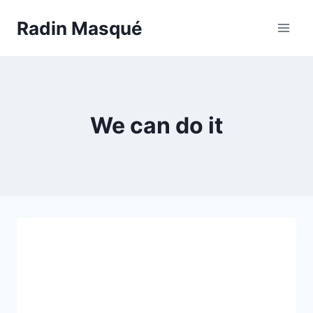
Aller
Radin Masqué
au
contenu
We can do it