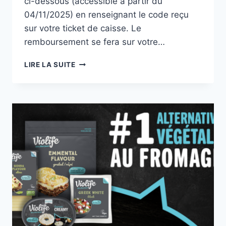
ci-dessous (accessible à partir du
04/11/2025) en renseignant le code reçu
sur votre ticket de caisse. Le
remboursement se fera sur votre…
KRUIDVAT
LIRE LA SUITE
–
NIVEA
SOINT
DU
VISAGE
ESSENTIALS
100%
REMBOURSÉ