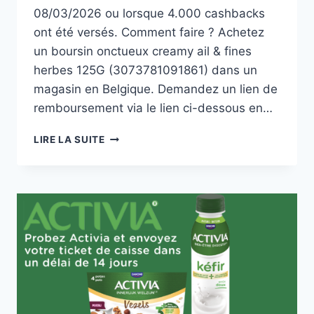
08/03/2026 ou lorsque 4.000 cashbacks
ont été versés. Comment faire ? Achetez
un boursin onctueux creamy ail & fines
herbes 125G (3073781091861) dans un
magasin en Belgique. Demandez un lien de
remboursement via le lien ci-dessous en…
BOURSIN
LIRE LA SUITE
ONCTUEUX
CREAMY
AIL
&
FINES
HERBES
100%
REMBOURSÉ