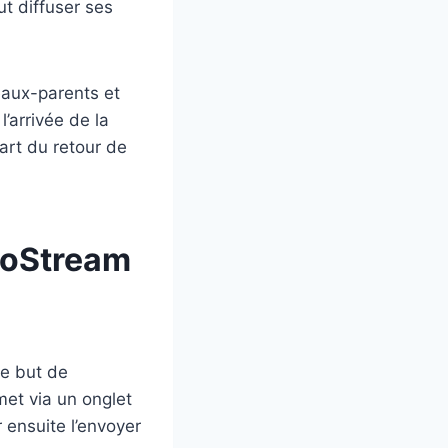
ut diffuser ses
eaux-parents et
l’arrivée de la
part du retour de
déoStream
le but de
met via un onglet
 ensuite l’envoyer