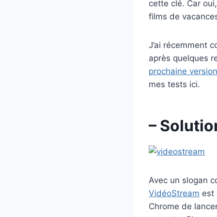
cette clé. Car ou
films de vacances
J’ai récemment c
après quelques rec
prochaine versio
mes tests ici.
– Soluti
Avec un slogan c
VidéoStream
est 
Chrome de lancer 