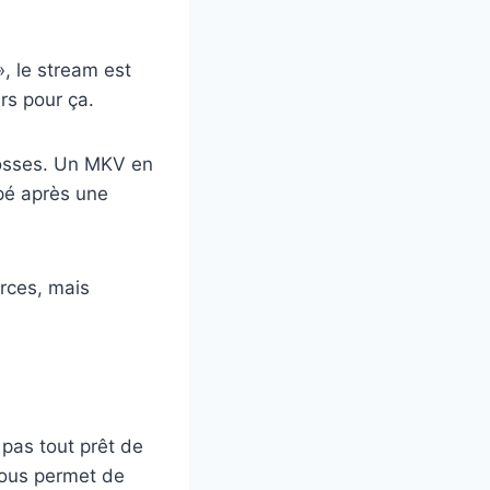
», le stream est
urs pour ça.
rosses. Un MKV en
pé après une
rces, mais
 pas tout prêt de
vous permet de