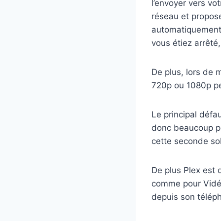
l’envoyer vers vo
réseau et propose 
automatiquement l
vous étiez arrêt
De plus, lors de 
720p ou 1080p peu
Le principal défau
donc beaucoup plu
cette seconde sol
De plus Plex est 
comme pour Vidéo
depuis son télép