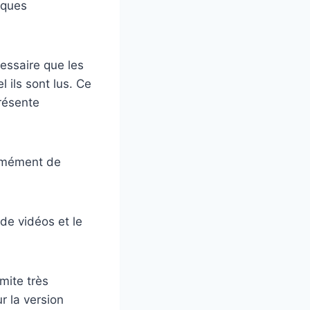
lques
essaire que les
l ils sont lus. Ce
résente
ormément de
de vidéos et le
mite très
r la version