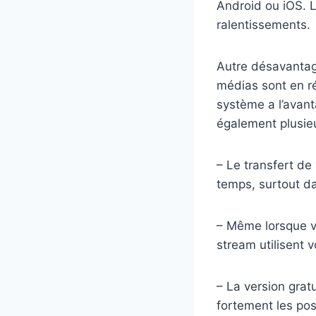
Android ou iOS. L
ralentissements.
Autre désavantage
médias sont en réa
système a l’avant
également plusie
– Le transfert d
temps, surtout da
– Même lorsque vo
stream utilisent v
– La version grat
fortement les pos