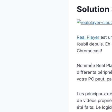
Solution
Real Player
est un
l’oubli depuis. Eh
Chromecast!
Nommée Real Play
différents périph
votre PC peut, pa
Les principaux déf
de vidéos propriét
été faits. Le logi