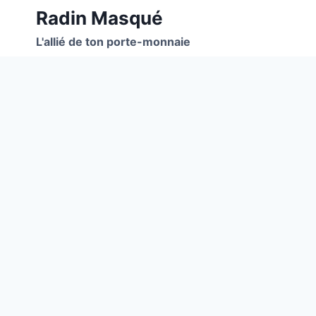
Aller
Radin Masqué
au
L'allié de ton porte-monnaie
contenu