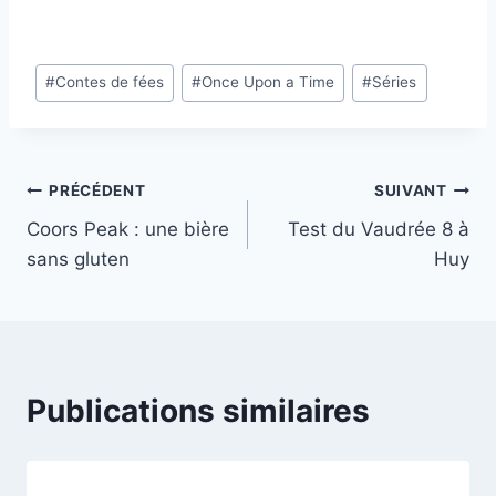
Étiquettes
#
Contes de fées
#
Once Upon a Time
#
Séries
de
la
publication :
Navigation
PRÉCÉDENT
SUIVANT
Coors Peak : une bière
Test du Vaudrée 8 à
de
sans gluten
Huy
l’article
Publications similaires