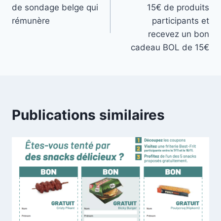
de
de sondage belge qui
15€ de produits
l’article
rémunère
participants et
recevez un bon
cadeau BOL de 15€
Publications similaires