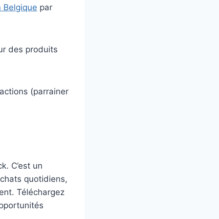
 Belgique
par
ur des produits
actions (parrainer
k. C’est un
chats quotidiens,
gent. Téléchargez
pportunités