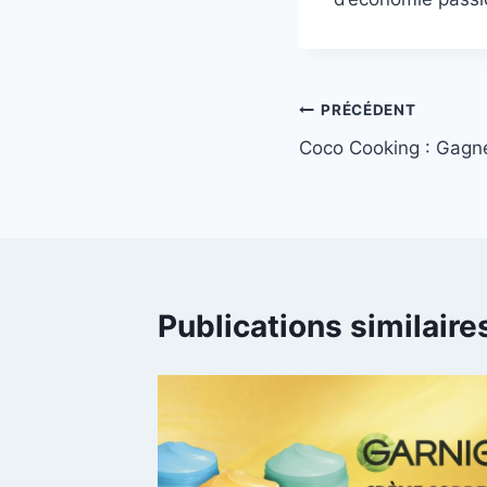
Navigation
PRÉCÉDENT
Coco Cooking : Gagne
de
l’article
Publications similaire