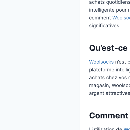
achats quotidiens
intelligente pour
comment
Woolso
significatives.
Qu’est-ce
Woolsocks
n’est 
plateforme intell
achats chez vos d
magasin, Woolsock
argent attractive
Comment 
L’utilisation de
Wo