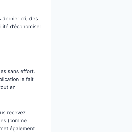
dernier cri, des
ilité d’économiser
es sans effort.
ication le fait
tout en
ous recevez
gnes (comme
ermet également