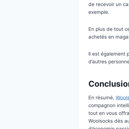
de recevoir un c
exemple.
En plus de tout 
achetés en magasi
Il est également 
d’autres personne
Conclusio
En résumé,
Wool
compagnon intelli
tout en vous offr
Woolsocks dès au
d’économie passi