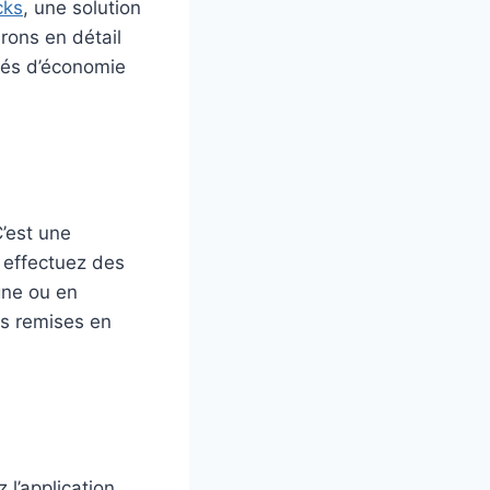
cks
, une solution
rons en détail
tés d’économie
’est une
s effectuez des
gne ou en
es remises en
 l’application