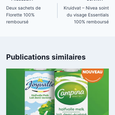
Navigation
Deux sachets de
Kruidvat – Nivea soint
de
Florette 100%
du visage Essentials
l’article
remboursé
100% remboursé
Publications similaires